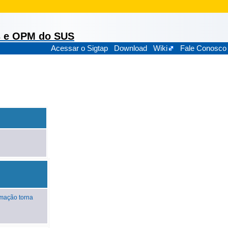
s e OPM do SUS
Acessar o Sigtap
|
Download
|
Wiki
|
Fale Conosco
rmação torna