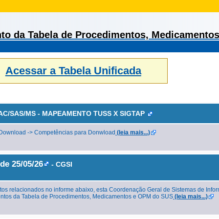
nto da Tabela de Procedimentos, Medicamento
Acessar a Tabela Unificada
AC/SAS/MS - MAPEAMENTO TUSS X SIGTAP
e Download -> Competências para Donwload
(leia mais...)
de 25/05/26
- CGSI
os relacionados no informe abaixo, esta Coordenação Geral de Sistemas de Info
imentos da Tabela de Procedimentos, Medicamentos e OPM do SUS
(leia mais...)